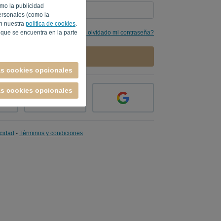
omo la publicidad
ersonales (como la
en nuestra
política de cookies
.
He olvidado mi contraseña?
 que se encuentra en la parte
INICIAR SESIÓN
as cookies opcionales
as cookies opcionales
acidad
-
Términos y condiciones