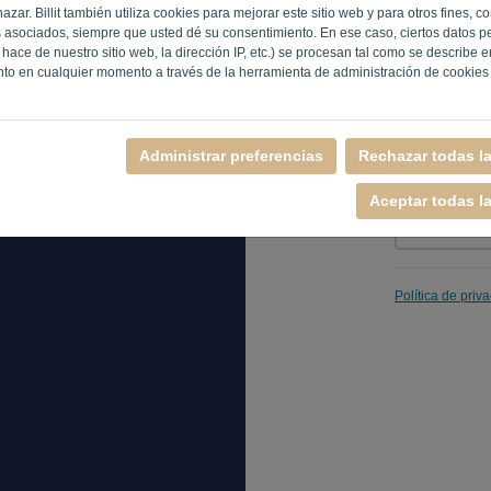
zar. Billit también utiliza cookies para mejorar este sitio web y para otros fines, c
 asociados, siempre que usted dé su consentimiento. En ese caso, ciertos datos p
hace de nuestro sitio web, la dirección IP, etc.) se procesan tal como se describe 
Recuerda
nto en cualquier momento a través de la herramienta de administración de cookies
Administrar preferencias
Rechazar todas l
Aceptar todas l
Política de priv