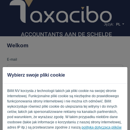
Język:
PL
Welkom
E-mail
Wybierz swoje pliki cookie
Hasło
Billit NV korzysta z technologii takich jak pliki cookie na swojej stronie
internetowej. Funkcjonalne pliki cookie są niezbędne do prawidłowego
funkcjonowania strony internetowej i nie można ich odmówić. Billit
Przypomnij mi
Zapomniane hasło?
wykorzystuje również pliki cookie do ulepszania tej witryny i do innych
celów, takich jak spersonalizowane reklamy na kanałach partnerskich,
pod warunkiem, że wyrażasz zgodę. W takim przypadku niektóre dane
ZALOGUJ SIĘ
osobowe (takie jak informacje o korzystaniu z naszej strony internetowej,
adres IP itp.) są przetwarzane zgodnie z naszą
polityką dotyczącą plików